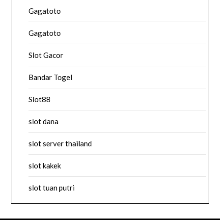
Gagatoto
Gagatoto
Slot Gacor
Bandar Togel
Slot88
slot dana
slot server thailand
slot kakek
slot tuan putri