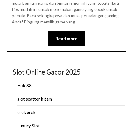
mulai bermain game dan bingung memilih yang tepat? Ikuti
tips mudah ini untuk menemukan game yang cocok untuk
pemula. Baca selengkapnya dan mulai petualangan gaming
Anda! Bingung memilih game yang…
Read more
Slot Online Gacor 2025
Hoki88
slot scatter hitam
erek erek
Luxury Slot