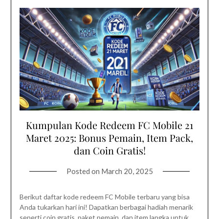
Kumpulan Kode Redeem FC Mobile 21
Maret 2025: Bonus Pemain, Item Pack,
dan Coin Gratis!
Posted on
March 20, 2025
Berikut daftar kode redeem FC Mobile terbaru yang bisa
Anda tukarkan hari ini! Dapatkan berbagai hadiah menarik
seperti coin gratis, paket pemain, dan item langka untuk