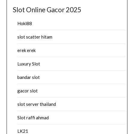
Slot Online Gacor 2025
Hoki88
slot scatter hitam
erek erek
Luxury Slot
bandar slot
gacor slot
slot server thailand
Slot raffi ahmad
LK21