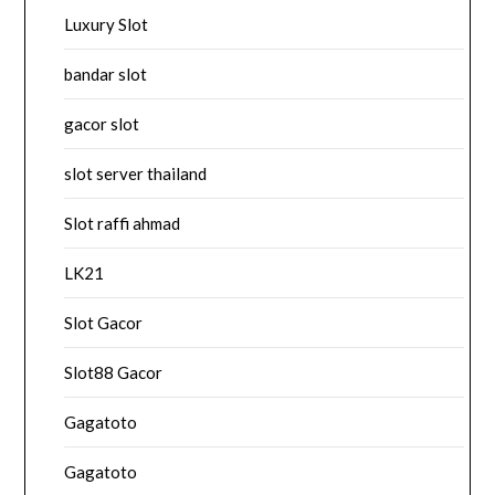
Luxury Slot
bandar slot
gacor slot
slot server thailand
Slot raffi ahmad
LK21
Slot Gacor
Slot88 Gacor
Gagatoto
Gagatoto