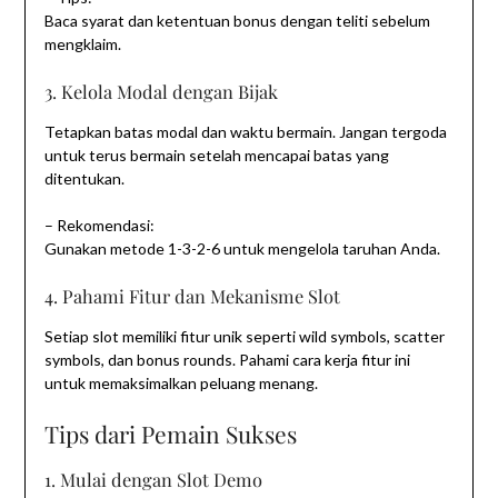
Baca syarat dan ketentuan bonus dengan teliti sebelum
mengklaim.
3. Kelola Modal dengan Bijak
Tetapkan batas modal dan waktu bermain. Jangan tergoda
untuk terus bermain setelah mencapai batas yang
ditentukan.
– Rekomendasi:
Gunakan metode 1-3-2-6 untuk mengelola taruhan Anda.
4. Pahami Fitur dan Mekanisme Slot
Setiap slot memiliki fitur unik seperti wild symbols, scatter
symbols, dan bonus rounds. Pahami cara kerja fitur ini
untuk memaksimalkan peluang menang.
Tips dari Pemain Sukses
1. Mulai dengan Slot Demo