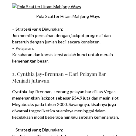
Pola Scatter Hitam Mahjong Ways
– Strategi yang Digunakan:
Jon memilih permainan dengan jackpot progresif dan
bertaruh dengan jumlah kecil secara konsisten.
– Pelajaran:
Kesabaran dan konsistensi adalah kunci untuk meraih
kemenangan besar.
2. Cynthia Jay-Brennan – Dari Pelayan Bar
Menjadi Jutawan
Cynthia Jay-Brennan, seorang pelayan bar di Las Vegas,
memenangkan jackpot sebesar $34,9 juta dari mesin slot
Megabucks pada tahun 2000. Sayangnya, kisahnya juga
diwarnai tragedi ketika suaminya meninggal dalam
kecelakaan mobil beberapa minggu setelah kemenangan.
– Strategi yang Digunakan: