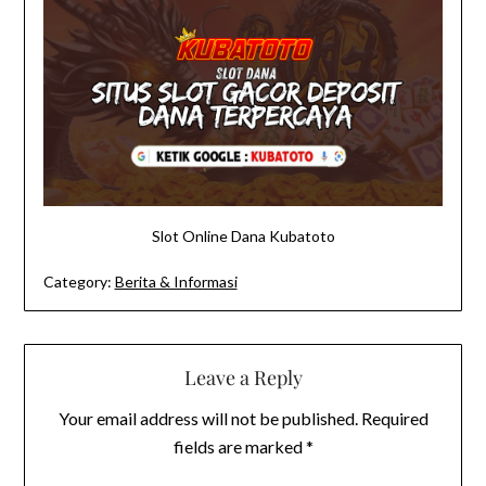
Slot Online Dana Kubatoto
Category:
Berita & Informasi
Leave a Reply
Your email address will not be published.
Required
fields are marked
*