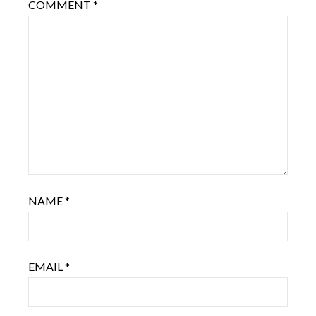
COMMENT
*
NAME
*
EMAIL
*