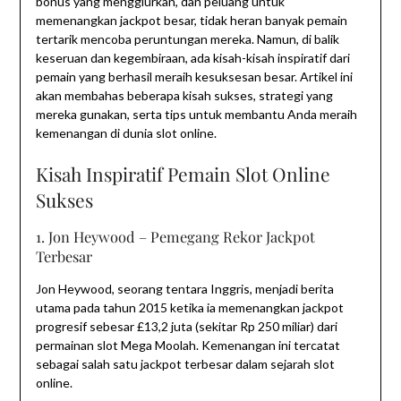
bonus yang menggiurkan, dan peluang untuk
memenangkan jackpot besar, tidak heran banyak pemain
tertarik mencoba peruntungan mereka. Namun, di balik
keseruan dan kegembiraan, ada kisah-kisah inspiratif dari
pemain yang berhasil meraih kesuksesan besar. Artikel ini
akan membahas beberapa kisah sukses, strategi yang
mereka gunakan, serta tips untuk membantu Anda meraih
kemenangan di dunia slot online.
Kisah Inspiratif Pemain Slot Online
Sukses
1. Jon Heywood – Pemegang Rekor Jackpot
Terbesar
Jon Heywood, seorang tentara Inggris, menjadi berita
utama pada tahun 2015 ketika ia memenangkan jackpot
progresif sebesar £13,2 juta (sekitar Rp 250 miliar) dari
permainan slot Mega Moolah. Kemenangan ini tercatat
sebagai salah satu jackpot terbesar dalam sejarah slot
online.