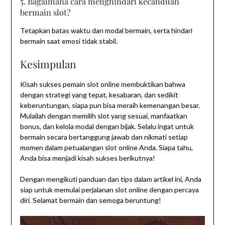
5. Bagaimana cara menghindari kecanduan
bermain slot?
Tetapkan batas waktu dan modal bermain, serta hindari
bermain saat emosi tidak stabil.
Kesimpulan
Kisah sukses pemain slot online membuktikan bahwa
dengan strategi yang tepat, kesabaran, dan sedikit
keberuntungan, siapa pun bisa meraih kemenangan besar.
Mulailah dengan memilih slot yang sesuai, manfaatkan
bonus, dan kelola modal dengan bijak. Selalu ingat untuk
bermain secara bertanggung jawab dan nikmati setiap
momen dalam petualangan slot online Anda. Siapa tahu,
Anda bisa menjadi kisah sukses berikutnya!
Dengan mengikuti panduan dan tips dalam artikel ini, Anda
siap untuk memulai perjalanan slot online dengan percaya
diri. Selamat bermain dan semoga beruntung!