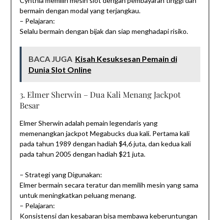
Cynthia memilih mesin slot dengan pembayaran tinggi dan
bermain dengan modal yang terjangkau.
– Pelajaran:
Selalu bermain dengan bijak dan siap menghadapi risiko.
BACA JUGA
Kisah Kesuksesan Pemain di
Dunia Slot Online
3. Elmer Sherwin – Dua Kali Menang Jackpot
Besar
Elmer Sherwin adalah pemain legendaris yang
memenangkan jackpot Megabucks dua kali. Pertama kali
pada tahun 1989 dengan hadiah $4,6 juta, dan kedua kali
pada tahun 2005 dengan hadiah $21 juta.
– Strategi yang Digunakan:
Elmer bermain secara teratur dan memilih mesin yang sama
untuk meningkatkan peluang menang.
– Pelajaran:
Konsistensi dan kesabaran bisa membawa keberuntungan