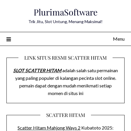
Skip
PlurimaSoftware
to
content
Trik Jitu, Slot Untung, Menang Maksimal!
Menu
LINK SITUS RESMI SCATTER HITAM
SLOT SCATTER HITAM
adalah salah satu permainan
yang paling populer di kalangan pecinta slot online.
pemain dapat dengan mudah menikmati setiap
momen di situs ini
SCATTER HITAM
Scatter Hitam Mahjong Ways 2
Kubatoto 2025: