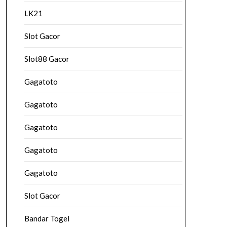
LK21
Slot Gacor
Slot88 Gacor
Gagatoto
Gagatoto
Gagatoto
Gagatoto
Gagatoto
Slot Gacor
Bandar Togel