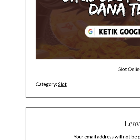
Slot Onli
Category:
Slot
Leav
Your email address will not be 