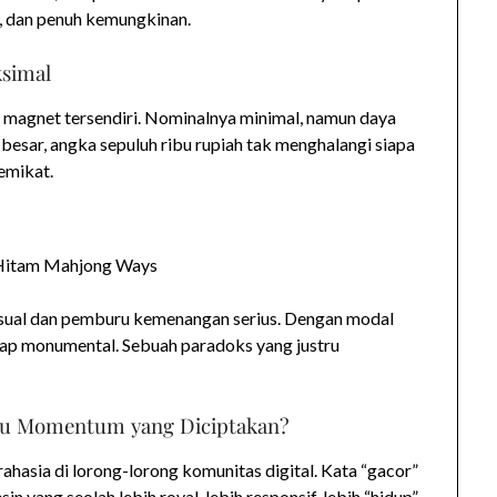
i, dan penuh kemungkinan.
ksimal
 magnet tersendiri. Nominalnya minimal, namun daya
 besar, angka sepuluh ribu rupiah tak menghalangi siapa
emikat.
 Hitam Mahjong Ways
sual dan pemburu kemenangan serius. Dengan modal
tap monumental. Sebuah paradoks yang justru
tau Momentum yang Diciptakan?
rahasia di lorong-lorong komunitas digital. Kata “gacor”
ang seolah lebih royal, lebih responsif, lebih “hidup”.