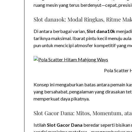
ruang mesin yang terus berdenyut—cepat, presis
Slot dana10k: Modal Ringkas, Ritme Ma
Di antara berbagai varian,
Slot dana10k
menjadi
tariknya maksimal. Ibarat pintu kecil menuju aula
pun untuk mencicipi atmosfer kompetitif yang m
Pola Scatter
Konsep ini mengaburkan batas antara pemain ka
yang bersahabat, pengalaman yang dirasakan te
memperkuat daya pikatnya.
Slot Gacor Dana: Mitos, Momentum, a
Istilah
Slot Gacor Dana
beredar seperti bisikan 
sendiri menjelma metafora—menggambarkan mesin y